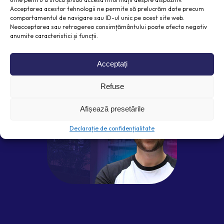
comerțul electronic
Acceptarea acestor tehnologii ne permite să prelucrăm date precum
comportamentul de navigare sau ID-ul unic pe acest site web.
Câștigați clienți pe care nu îi puteți obține prin
Neacceptarea sau retragerea consimțământului poate afecta negativ
canalele tradiționale de marketing.
anumite caracteristici și funcții.
Încearcă gratuit timp de 30 de zile
Acceptați
Refuse
Afișează presetările
Declarație de confidențialitate