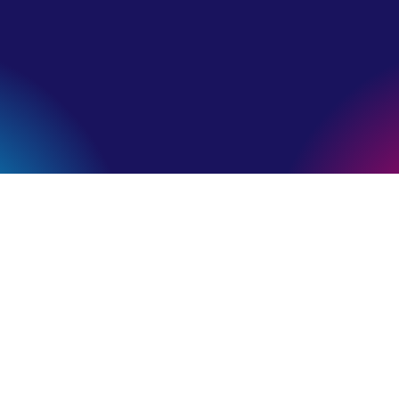
Cifrele nu mint niciodată
+300
e-shop-uri participante
+50000
clienți pe lună vor vedea oferta dvs