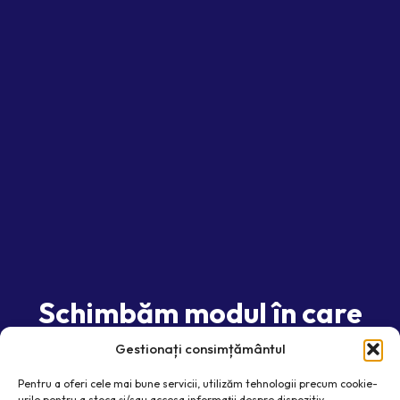
Schimbăm modul în care
funcționează cupoanele de
Gestionați consimțământul
reducere în
Pentru a oferi cele mai bune servicii, utilizăm tehnologii precum cookie-
urile pentru a stoca și/sau accesa informații despre dispozitiv.